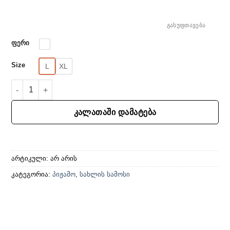
ᲒᲐᲡᲣᲤᲗᲐᲕᲔᲑᲐ
ფერი
Size
L
XL
რაოდენობა: სატინის ვარდისფერი პიჟამო - შორტი და მაისური
ᲙᲐᲚᲐᲗᲐᲨᲘ ᲓᲐᲛᲐᲢᲔᲑᲐ
არტიკული:
არ არის
კატეგორია:
პიჟამო
,
სახლის სამოსი