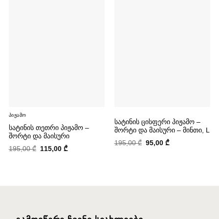
Პიჟამო
ᲡᲐᲢᲘᲜᲘᲡ ᲪᲘᲡᲤᲔᲠᲘ ᲞᲘᲟᲐᲛᲝ –
ᲡᲐᲢᲘᲜᲘᲡ ᲗᲔᲗᲠᲘ ᲞᲘᲟᲐᲛᲝ –
ᲨᲝᲠᲢᲘ ᲓᲐ ᲛᲐᲘᲡᲣᲠᲘ – ᲛᲘᲜᲗᲘ, L
ᲨᲝᲠᲢᲘ ᲓᲐ ᲛᲐᲘᲡᲣᲠᲘ
Original
Current
195,00
₾
95,00
₾
Original
Current
195,00
₾
115,00
₾
price
price
price
price
was:
is:
was:
is:
195,00 ₾.
95,00 ₾.
195,00 ₾.
115,00 ₾.