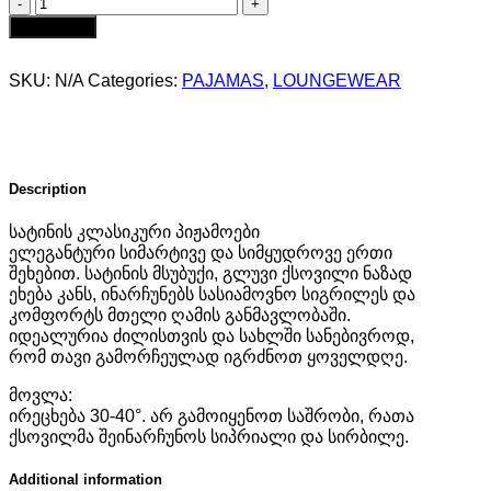
სატინის
ცისფერი
Add to cart
პიჟამო
-
SKU:
N/A
Categories:
PAJAMAS
,
LOUNGEWEAR
შორტი
და
მაისური
quantity
Description
სატინის კლასიკური პიჟამოები
ელეგანტური სიმარტივე და სიმყუდროვე ერთი
შეხებით. სატინის მსუბუქი, გლუვი ქსოვილი ნაზად
ეხება კანს, ინარჩუნებს სასიამოვნო სიგრილეს და
კომფორტს მთელი ღამის განმავლობაში.
იდეალურია ძილისთვის და სახლში სანებივროდ,
რომ თავი გამორჩეულად იგრძნოთ ყოველდღე.
მოვლა:
ირეცხება 30-40°. არ გამოიყენოთ საშრობი, რათა
ქსოვილმა შეინარჩუნოს სიპრიალი და სირბილე.
Additional information