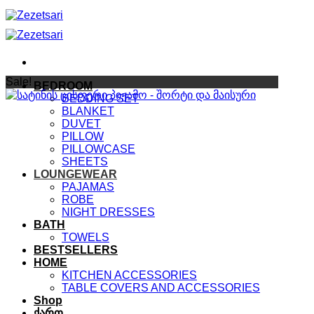
Skip
to
content
Sale!
BEDROOM
BEDDING SET
BLANKET
DUVET
PILLOW
PILLOWCASE
SHEETS
LOUNGEWEAR
PAJAMAS
ROBE
NIGHT DRESSES
BATH
TOWELS
BESTSELLERS
HOME
KITCHEN ACCESSORIES
TABLE COVERS AND ACCESSORIES
Shop
ქართ