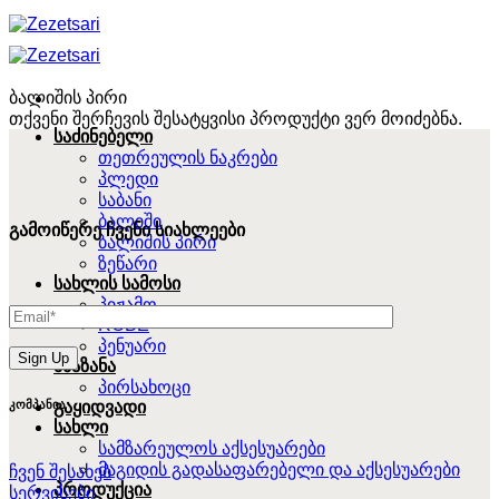
Skip
to
content
ბალიშის პირი
თქვენი შერჩევის შესატყვისი პროდუქტი ვერ მოიძებნა.
საძინებელი
თეთრეულის ნაკრები
პლედი
საბანი
ბალიში
გამოიწერე ჩვენი სიახლეები
ბალიშის პირი
ზეწარი
სახლის სამოსი
პიჟამო
ROBE
პენუარი
აბაზანა
პირსახოცი
კომპანია
გაყიდვადი
სახლი
სამზარეულოს აქსესუარები
მაგიდის გადასაფარებელი და აქსესუარები
ჩვენ შესახებ
პროდუქცია
სერვისები