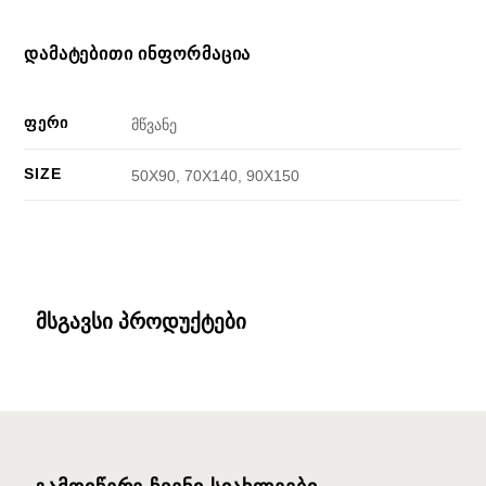
ᲓᲐᲛᲐᲢᲔᲑᲘᲗᲘ ᲘᲜᲤᲝᲠᲛᲐᲪᲘᲐ
ᲤᲔᲠᲘ
მწვანე
SIZE
50X90, 70X140, 90X150
მსგავსი პროდუქტები