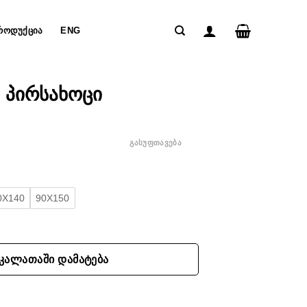
ᲠᲝᲓᲣᲥᲪᲘᲐ
ENG
 პირსახოცი
ᲒᲐᲡᲣᲤᲗᲐᲕᲔᲑᲐ
0X140
90X150
ივი პირსახოცი
ᲙᲐᲚᲐᲗᲐᲨᲘ ᲓᲐᲛᲐᲢᲔᲑᲐ