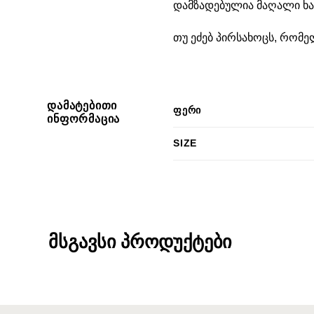
დამზადებულია მაღალი ხა
თუ ეძებ პირსახოცს, რომ
ᲓᲐᲛᲐᲢᲔᲑᲘᲗᲘ
ᲤᲔᲠᲘ
ᲘᲜᲤᲝᲠᲛᲐᲪᲘᲐ
SIZE
მსგავსი პროდუქტები