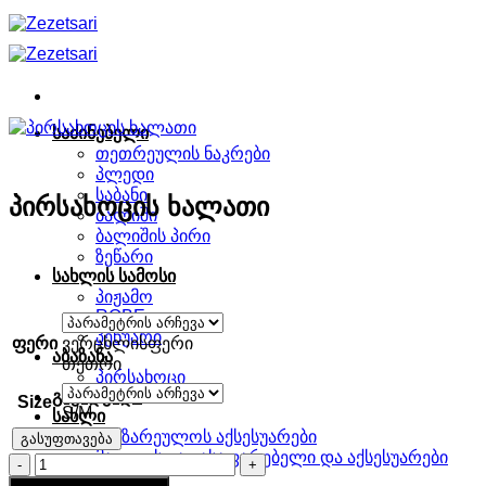
Skip
to
content
საძინებელი
თეთრეულის ნაკრები
პლედი
საბანი
პირსახოცის ხალათი
ბალიში
ბალიშის პირი
ზეწარი
სახლის სამოსი
პიჟამო
ROBE
პენუარი
ფერი
ვერცხლისფერი
აბაზანა
თეთრი
პირსახოცი
გაყიდვადი
Size
S/M
სახლი
სამზარეულოს აქსესუარები
გასუფთავება
მაგიდის გადასაფარებელი და აქსესუარები
რაოდენობა:
პროდუქცია
პირსახოცის