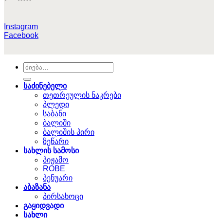
Instagram
Facebook
ძებნა:
საძინებელი
თეთრეულის ნაკრები
პლედი
საბანი
ბალიში
ბალიშის პირი
ზეწარი
სახლის სამოსი
პიჟამო
ROBE
პენუარი
აბაზანა
პირსახოცი
გაყიდვადი
სახლი