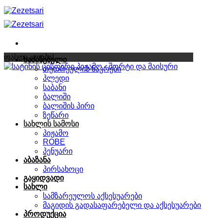
Skip
to
content
ფასდაკლება!
საძინებელი
თეთრეულის ნაკრები
პლედი
საბანი
ბალიში
ბალიშის პირი
ზეწარი
სახლის სამოსი
პიჟამო
ROBE
პენუარი
აბაზანა
პირსახოცი
გაყიდვადი
სახლი
სამზარეულოს აქსესუარები
მაგიდის გადასაფარებელი და აქსესუარები
პროდუქცია