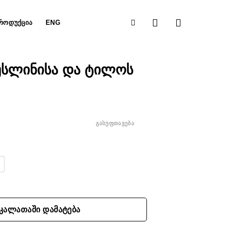
ᲠᲝᲓᲣᲥᲪᲘᲐ
ENG
უსლინისა და ტილოს
ᲒᲐᲡᲣᲤᲗᲐᲕᲔᲑᲐ
მიუსლინისა და ტილოს მაისური
ᲙᲐᲚᲐᲗᲐᲨᲘ ᲓᲐᲛᲐᲢᲔᲑᲐ