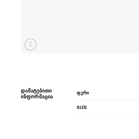
ᲓᲐᲛᲐᲢᲔᲑᲘᲗᲘ
ᲤᲔᲠᲘ
ᲘᲜᲤᲝᲠᲛᲐᲪᲘᲐ
SIZE