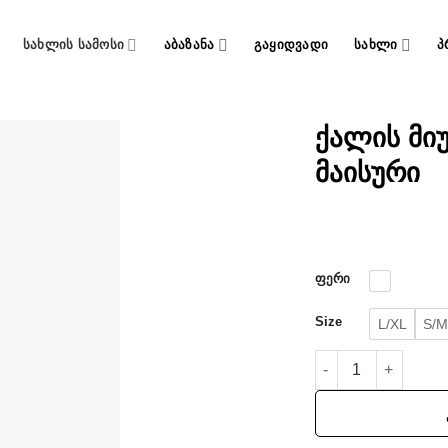
ᲡᲐᲮᲚᲘᲡ ᲡᲐᲛᲝᲡᲘ
ᲐᲑᲐᲖᲐᲜᲐ
ᲒᲐᲧᲘᲓᲕᲐᲓᲘ
ᲡᲐᲮᲚᲘ
Პ
ქალის მი
მაისური
ფერი
Size
L/XL
S/M
რაოდენობა: ქალის 