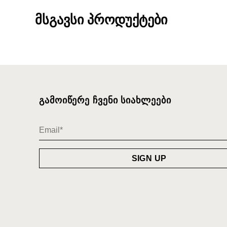
მსგავსი პროდუქტები
ᲒᲐᲛᲝᲘᲬᲔᲠᲔ ᲩᲕᲔᲜᲘ ᲡᲘᲐᲮᲚᲔᲔᲑᲘ