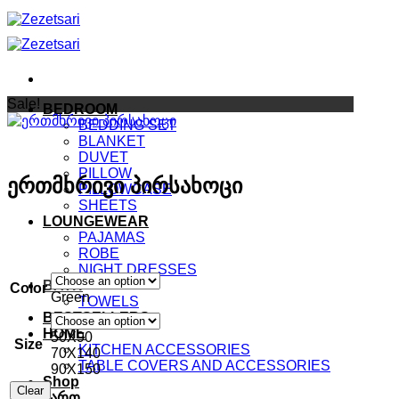
Skip
to
content
Sale!
BEDROOM
BEDDING SET
BLANKET
DUVET
PILLOW
ერთმხრივი პირსახოცი
PILLOWCASE
SHEETS
LOUNGEWEAR
PAJAMAS
ROBE
NIGHT DRESSES
BATH
Color
Green
TOWELS
BESTSELLERS
HOME
50X90
Size
KITCHEN ACCESSORIES
70X140
TABLE COVERS AND ACCESSORIES
90X150
Shop
Clear
ქართ