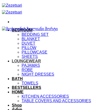
Skip
to
content
BEDROOM
BEDDING SET
BLANKET
DUVET
PILLOW
PILLOWCASE
SHEETS
LOUNGEWEAR
PAJAMAS
ROBE
NIGHT DRESSES
BATH
TOWELS
BESTSELLERS
HOME
KITCHEN ACCESSORIES
TABLE COVERS AND ACCESSORIES
Shop
ქართ