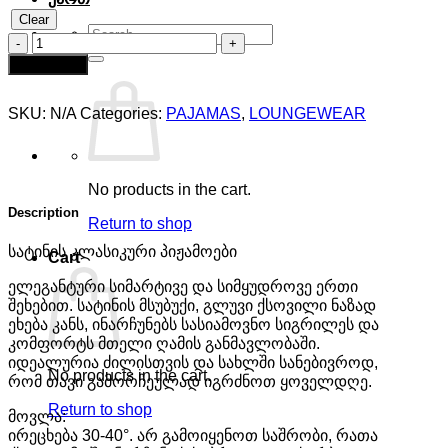
Clear
Search
სატინის
for:
ვარდისფერი
Add to cart
პიჟამო
-
SKU:
N/A
Categories:
PAJAMAS
,
LOUNGEWEAR
შარვალი
და
პერანგი
quantity
No products in the cart.
Description
Return to shop
სატინის კლასიკური პიჟამოები
Cart
ელეგანტური სიმარტივე და სიმყუდროვე ერთი
შეხებით. სატინის მსუბუქი, გლუვი ქსოვილი ნაზად
ეხება კანს, ინარჩუნებს სასიამოვნო სიგრილეს და
კომფორტს მთელი ღამის განმავლობაში.
იდეალურია ძილისთვის და სახლში სანებივროდ,
No products in the cart.
რომ თავი გამორჩეულად იგრძნოთ ყოველდღე.
Return to shop
მოვლა:
ირეცხება 30-40°. არ გამოიყენოთ საშრობი, რათა