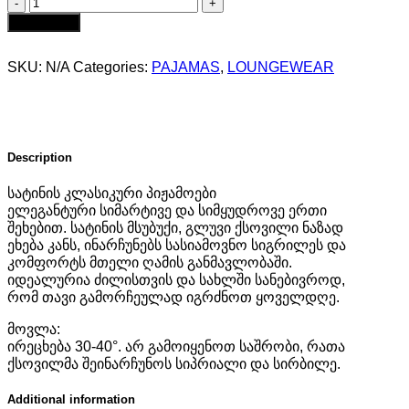
სატინის
ცისფერი
Add to cart
პიჟამო
-
SKU:
N/A
Categories:
PAJAMAS
,
LOUNGEWEAR
შორტი
და
მაისური
quantity
Description
სატინის კლასიკური პიჟამოები
ელეგანტური სიმარტივე და სიმყუდროვე ერთი
შეხებით. სატინის მსუბუქი, გლუვი ქსოვილი ნაზად
ეხება კანს, ინარჩუნებს სასიამოვნო სიგრილეს და
კომფორტს მთელი ღამის განმავლობაში.
იდეალურია ძილისთვის და სახლში სანებივროდ,
რომ თავი გამორჩეულად იგრძნოთ ყოველდღე.
მოვლა:
ირეცხება 30-40°. არ გამოიყენოთ საშრობი, რათა
ქსოვილმა შეინარჩუნოს სიპრიალი და სირბილე.
Additional information