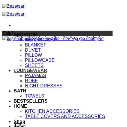
Skip
to
content
Sale!
BEDROOM
BEDDING SET
BLANKET
DUVET
PILLOW
PILLOWCASE
SHEETS
LOUNGEWEAR
PAJAMAS
ROBE
NIGHT DRESSES
BATH
TOWELS
BESTSELLERS
HOME
KITCHEN ACCESSORIES
TABLE COVERS AND ACCESSORIES
Shop
ქართ