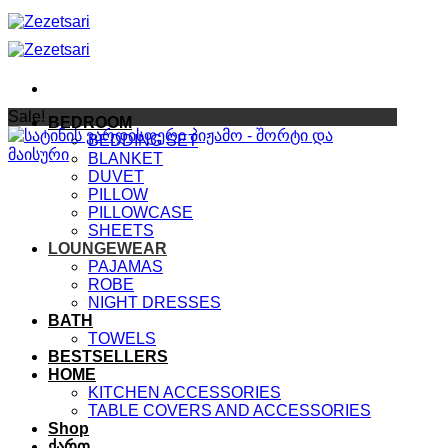
Skip
to
content
Sale!
BEDROOM
BEDDING SET
BLANKET
DUVET
PILLOW
PILLOWCASE
SHEETS
LOUNGEWEAR
PAJAMAS
ROBE
NIGHT DRESSES
BATH
TOWELS
BESTSELLERS
HOME
KITCHEN ACCESSORIES
TABLE COVERS AND ACCESSORIES
Shop
ქართ